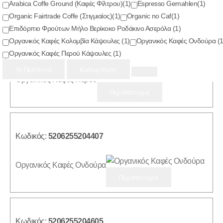
Προϊόντα
(8)
Arabica Coffe Ground (Καφές Φίλτρου)
(1)
Espresso Gemahlen
(1)
Organic Fairtrade Coffe (Στιγμιαίος)
(1)
Organic no Caf
(1)
Επιδόρπιο Φρούτων Μήλο Βερίκοκο Ροδάκινο Ασερόλα
(1)
Οργανικός Καφές Κολομβία Κάψουλες
(1)
Οργανικός Καφές Ονδούρα
(1
Κωδικός:
5206255204506
Οργανικός Καφές Περού Κάψουλες
(1)
(8) Προϊόντα
Καθαρισμός
Οργανικός Καφές Περού
Περισσότερα
Κωδικός:
5206255204407
Οργανικός Καφές Ονδούρα
Περισσότερα
Κωδικός:
5206255204605