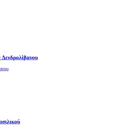
 Δενδρολίβανου
ασιλικού