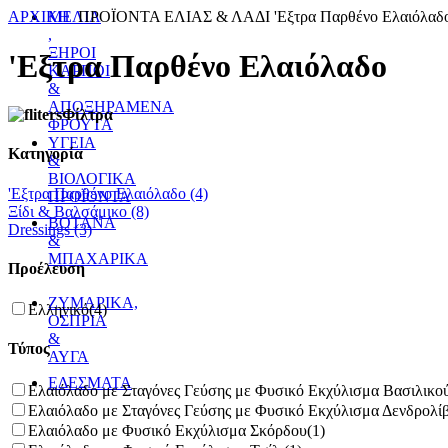
ΑΡΧΙΚΗ
ΜΕΛΙΑ
ΠΡΟΪΟΝΤΑ ΕΛΙΑΣ & ΛΑΔΙ
'Εξτρα Παρθένο Ελαιόλαδ
,
ΞΗΡΟΙ
'Εξτρα Παρθένο Ελαιόλαδο
ΚΑΡΠΟΙ
&
ΑΠΟΞΗΡΑΜΕΝΑ
Φίλτρα
ΦΡΟΥΤΑ
ΥΓΕΙΑ
Κατηγορία
&
ΒΙΟΛΟΓΙΚΑ
'Εξτρα Παρθένο Ελαιόλαδο
(4)
ΠΡΟΪΟΝΤΑ
Ξίδι & Βαλσάμικο
(8)
ΒΟΤΑΝΑ
Dressings
(3)
&
ΜΠΑΧΑΡΙΚΑ
Προέλευση
ΖΥΜΑΡΙΚΑ,
Ελληνικό
(4)
ΟΣΠΡΙΑ
&
Τύπος
ΑΥΓΑ
ΕΔΕΣΜΑΤΑ
Ελαιόλαδο με Σταγόνες Γεύσης με Φυσικό Εκχύλισμα Βασιλικο
Ελαιόλαδο με Σταγόνες Γεύσης με Φυσικό Εκχύλισμα Δενδρολί
Ελαιόλαδο με Φυσικό Εκχύλισμα Σκόρδου
(1)