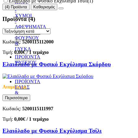
Ελαιόλαδο με Φυσικό Εκχύλισμα Τσίλι
(1)
ΠΟΤΑ
(4) Προϊόντα
Καθαρισμός
-
ΧΥΜΟΙ
Προϊόντα
(4)
-
ΑΦΕΨΗΜΑΤΑ
ΠΡΟΪΟΝΤΑ
ΦΟΥΡΝΟΥ
Κωδικός:
5200115112000
&
ΓΛΥΚΑ
Τιμή:
0,00€
/ 1 τεμάχιο
ΠΡΟΪΟΝΤΑ
ΨΥΓΕΙΟΥ
Ελαιόλαδο με Φυσικό Εκχύλισμα Σκόρδου
ΠΡΟΪΟΝΤΑ
Αναμένεται
ΕΛΙΑΣ
&
Περισσότερα
ΛΑΔΙ
Κωδικός:
5200115111997
Τιμή:
0,00€
/ 1 τεμάχιο
Ελαιόλαδο με Φυσικό Εκχύλισμα Τσίλι