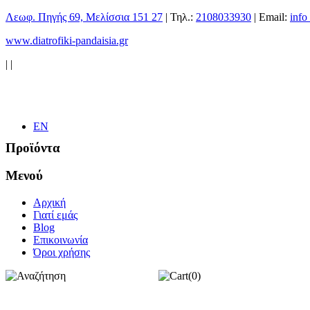
Λεωφ. Πηγής 69, Μελίσσια 151 27
| Τηλ.:
2108033930
| Email:
info
www.diatrofiki-pandaisia.gr
|
|
EN
Προϊόντα
Μενού
Αρχική
Γιατί εμάς
Blog
Επικοινωνία
Όροι χρήσης
(0)