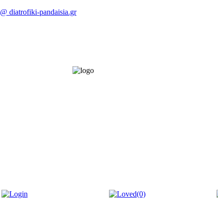
 @ diatrofiki-pandaisia.gr
(0)