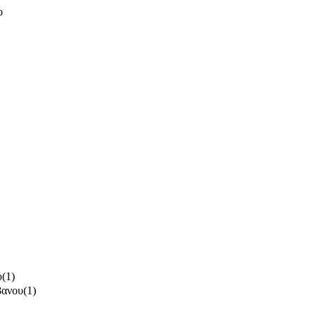
ο
ύ
(1)
βανου
(1)