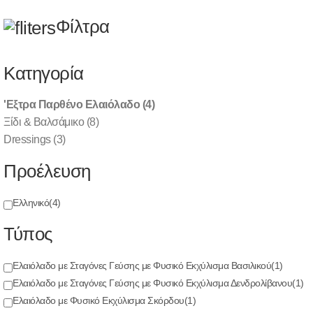
(0)
(0)
(0)
EN
Φίλτρα
Λεωφ. Πηγής 69, Μελίσσια 151 27
| Τηλ.:
2108033930
| Email:
info @
diatrofiki-pandaisia.gr
Κατηγορία
'Εξτρα Παρθένο Ελαιόλαδο
(4)
|
|
Ξίδι & Βαλσάμικο
(8)
Dressings
(3)
Προέλευση
ΠΡΟΪΟΝΤΑ ΕΛΙΑΣ & ΛΑΔΙ
'ΕΞΤΡΑ ΠΑΡΘΈΝΟ ΕΛΑΙΌΛΑΔΟ
Ελληνικό
(4)
ΑΡΧΙΚΗ
Τύπος
Ελαιόλαδο με Σταγόνες Γεύσης με Φυσικό Εκχύλισμα Βασιλικού
(1)
Ελαιόλαδο με Σταγόνες Γεύσης με Φυσικό Εκχύλισμα Δενδρολίβανου
(1)
Ελαιόλαδο με Φυσικό
Ελαιόλαδο με Φυσικό Εκχύλισμα Σκόρδου
(1)