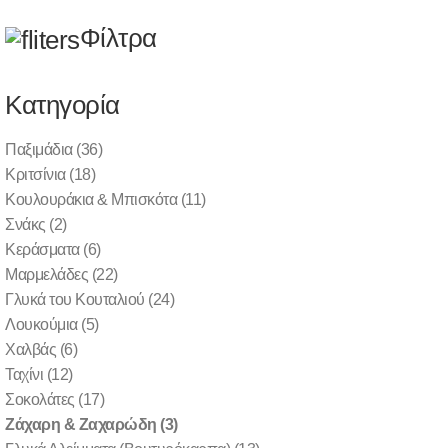
(0)
(0)
(0)
EN
Φίλτρα
Λεωφ. Πηγής 69, Μελίσσια 151 27
| Τηλ.:
2108033930
| Email:
info @
diatrofiki-pandaisia.gr
Κατηγορία
Παξιμάδια
(36)
|
|
Κριτσίνια
(18)
Κουλουράκια & Μπισκότα
(11)
Σνάκς
(2)
Κεράσματα
(6)
Μαρμελάδες
(22)
ΠΡΟΪΟΝΤΑ ΦΟΥΡΝΟΥ & ΓΛΥΚΑ
ΖΆΧΑΡΗ & ΖΑΧΑΡΏΔΗ
ΑΡΧΙΚΗ
Γλυκά του Κουταλιού
(24)
Λουκούμια
(5)
Χαλβάς
(6)
Ζάχαρη & Ζαχαρώδη
Ταχίνι
(12)
Σοκολάτες
(17)
Ζάχαρη & Ζαχαρώδη
(3)