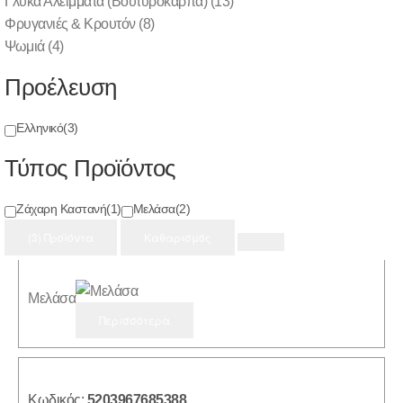
Γλυκά Αλείμματα (Βουτυρόκαρπα)
(13)
Προϊόντα
(3)
Φρυγανιές & Κρουτόν
(8)
Ψωμιά
(4)
Προέλευση
Κωδικός:
5200139060059
Ελληνικό
(3)
Μελάσα
Τύπος Προϊόντος
Περισσότερα
Ζάχαρη Καστανή
(1)
Μελάσα
(2)
(3) Προϊόντα
Καθαρισμός
Κωδικός:
5200139060011
Μελάσα
Περισσότερα
Κωδικός:
5203967685388