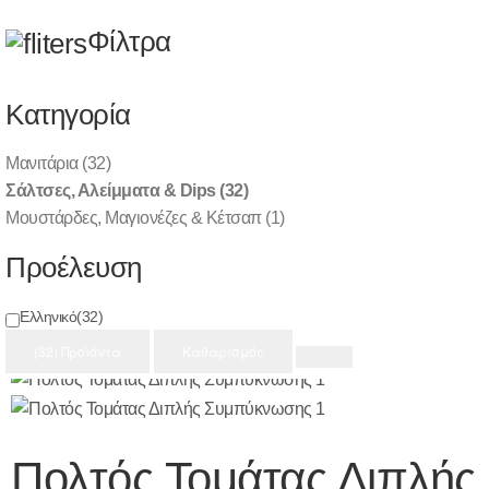
(0)
(0)
(0)
EN
Φίλτρα
Λεωφ. Πηγής 69, Μελίσσια 151 27
| Τηλ.:
2108033930
| Email:
info @
diatrofiki-pandaisia.gr
Κατηγορία
Μανιτάρια
(32)
|
|
Σάλτσες, Αλείμματα & Dips
(32)
Μουστάρδες, Μαγιονέζες & Κέτσαπ
(1)
Προέλευση
ΕΔΕΣΜΑΤΑ
ΣΆΛΤΣΕΣ, ΑΛΕΊΜΜΑΤΑ & DIPS
Ελληνικό
(32)
ΑΡΧΙΚΗ
(32) Προϊόντα
Καθαρισμός
Πολτός Τομάτας Διπλής