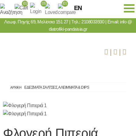
(0)
(0)
(0)
EN
Λεωφ. Πηγής 69, Μελίσσια 151 27
| Τηλ.:
2108033930
| Email:
info @
diatrofiki-pandaisia.gr
|
|
ΕΔΕΣΜΑΤΑ
ΣΆΛΤΣΕΣ, ΑΛΕΊΜΜΑΤΑ & DIPS
ΑΡΧΙΚΗ
Φλογερή Πιπεριά