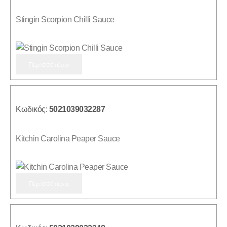
Μανιτάρια
(32)
Stingin Scorpion Chilli Sauce
Σάλτσες,
(32)
Αλείμματα
&
Dips
Περισσότερα
Μουστάρδες,
(1)
Μαγιονέζες
&
Κέτσαπ
Κωδικός:
5021039032287
ΠΡΟΈΛΕΥΣΗ
Kitchin Carolina Peaper Sauce
(32)
Ελληνικό
Περισσότερα