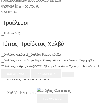
Γλυκά Αλείμματα (Βουτυρόκαρπα)
(13)
Προϊόντα
(6)
Φρυγανιές & Κρουτόν
(8)
Ψωμιά
(4)
Προέλευση
Κωδικός:
5213007031075
Ελληνικό
(6)
Χαλβάς με Σοκολάτα Υγείας και Αμύγδαλα
Τύπος Προϊόντος Χαλβά
Χαλβάς Κακάο
(1)
Χαλβάς Κλασσικός
(1)
Περισσότερα
Χαλβάς Κλασσικός με Ταχίνι Ολικής Άλεσης και Μαύρη Ζάχαρη
(1)
Χαλβάς με Αμύγδαλα
(2)
Χαλβάς με Σοκολάτα Υγείας και Αμύγδαλα
(1)
(6) Προϊόντα
Καθαρισμός
Κωδικός:
5206620000016
Χαλβάς Κλασσικός
Περισσότερα