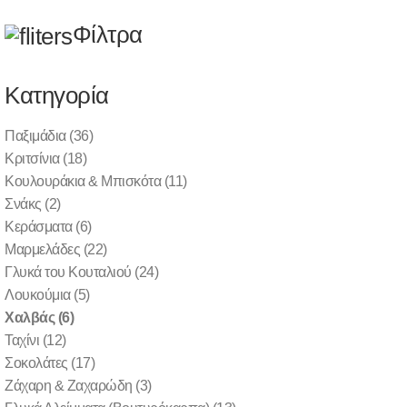
(0)
(0)
(0)
EN
Φίλτρα
Λεωφ. Πηγής 69, Μελίσσια 151 27
| Τηλ.:
2108033930
| Email:
info @
diatrofiki-pandaisia.gr
Κατηγορία
Παξιμάδια
(36)
|
|
Κριτσίνια
(18)
Κουλουράκια & Μπισκότα
(11)
Σνάκς
(2)
Κεράσματα
(6)
Μαρμελάδες
(22)
ΠΡΟΪΟΝΤΑ ΦΟΥΡΝΟΥ & ΓΛΥΚΑ
ΧΑΛΒΆΣ
ΑΡΧΙΚΗ
Γλυκά του Κουταλιού
(24)
Λουκούμια
(5)
Χαλβάς
(6)
Χαλβάς
Ταχίνι
(12)
Σοκολάτες
(17)
Ζάχαρη & Ζαχαρώδη
(3)