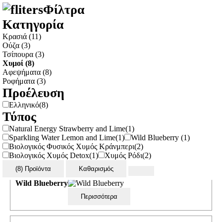
(0)
(0)
(0)
Φίλτρα
EN
Κατηγορία
|
|
Λεωφ. Πηγής 69, Μελίσσια 151 27
| Τηλ.:
2108033930
| Email:
info @
Κρασιά
(11)
diatrofiki-pandaisia.gr
Ούζα
(3)
Τσίπουρα
(3)
Χυμοί
(8)
Αφεψήματα
(8)
Ροφήματα
(3)
Προέλευση
Ελληνικό
(8)
ΑΡΧΙΚΗ
ΠΟΤΑ - ΧΥΜΟΙ - ΑΦΕΨΗΜΑΤΑ
ΧΥΜΟΊ
Τύπος
Χυμοί
Natural Energy Strawberry and Lime
(1)
Sparkling Water Lemon and Lime
(1)
Wild Blueberry
(1)
Προϊόντα
(8)
Βιολογικός Φυσικός Χυμός Κράνμπερι
(2)
Βιολογικός Χυμός Detox
(1)
Χυμός Ρόδι
(2)
(8) Προϊόντα
Καθαρισμός
Κωδικός:
4004192000721
Wild Blueberry
Περισσότερα